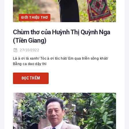
GIỚI THIỆU THƠ
Chùm thơ của Huỳnh Thị Quỳnh Nga
(Tiền Giang)
27/10/2022
Lá à ơi lá xanh/ Tóc à ơi tóc hát/ Em qua triền sông khát/
Bằng ca dao dậy thì
ĐỌC THÊM