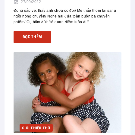
27/09/2022
Đông sắp về, thấy anh chửa có đôi/ Mẹ thấp thỏm lại sang
ngồi hóng chuyện/ Nghe hai đứa toàn buôn ba chuyện
phiếm/ Cụ bấm đùi: "tỏ quan điểm luôn đi!"
ĐỌC THÊM
GIỚI THIỆU THƠ