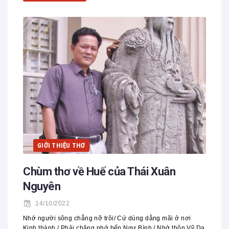
GIỚI THIỆU THƠ
Chùm thơ về Huế của Thái Xuân
Nguyên
14/10/2022
Nhớ người sông chẳng nỡ trôi/ Cứ dùng dằng mãi ở nơi
Kinh thành./ Phải chăng nhớ bến Ngự Bình,/ Nhớ thôn Vỹ Dạ