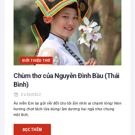
GIỚI THIỆU THƠ
Chùm thơ của Nguyễn Đình Bầu (Thái
Bình)
21/10/2022
Áo mền Em lại gửi về/ đốt cho tôi ấm nhìn ai chạnh lòng/ Nén
hương chợt tách lửa bùng/ âm dương hai ngả như chung
một thời,
ĐỌC THÊM