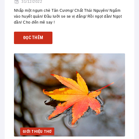
31/12/2022
Nhấp một ngụm chè Tân Cương/ Chất Thái Nguyên/ Ngấm
vào huyết quản/ Đầu lưỡi se se vị đắng/ Rồi ngọt dần/ Ngọt
dần/ Cho đến mê say !
ĐỌC THÊM
GIỚI THIỆU THƠ