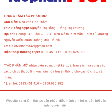
TRUNG TÂM TÁC PHẨM MỚI
Chủ biên:
Nhà văn Cao Thâm
Thư kí tổng hợp:
Nguyễn Thị Hồng - Đồng Thị Thương
Địa chỉ:
Phòng 342- Tòa CT12B – Khu Đô thị Kim Văn – Kim Lũ, đường
Nguyễn Xiển, quận Hoàng Mai, Hà Nội.
Email:
ctvietnam342@gmail.com
Điện thoại thường trực:
0983.451.416
–
0359.625.882
*TÁC PHẨM MỚI nhận biên soạn, thiết kế, xuất bản sách và cung cấp
các dịch vụ thuộc lĩnh vực văn hóa truyền thông cho các tổ chức, cá
nhân.
* Liên hệ:
0983.451.416
–
0359.625.882
Website đang làm thủ tục cấp phép, điều hành phi lợi nhuận bởi các
tình nguyện viên.