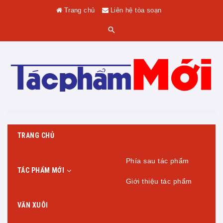
Trang chủ
Liên hệ tòa soạn
TRANG CHỦ
Phía sau tác phẩm
TÁC PHẨM MỚI
Giới thiệu tác phẩm
VĂN XUÔI