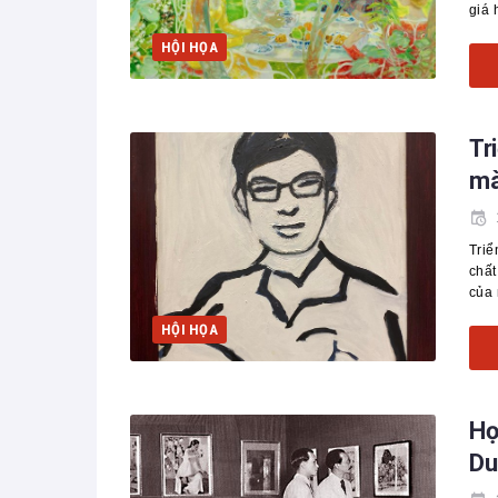
giá 
HỘI HỌA
Tr
mà
Triể
chất
của 
HỘI HỌA
Họ
Du