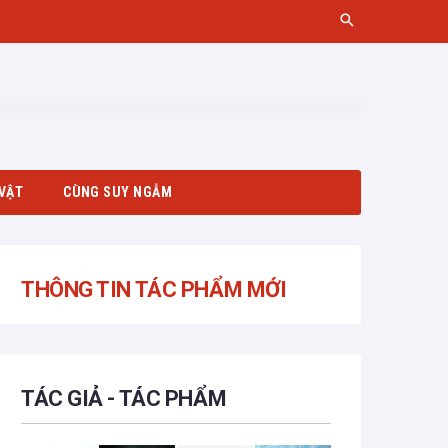
VẬT
CÙNG SUY NGẪM
THÔNG TIN TÁC PHẨM MỚI
TÁC GIẢ - TÁC PHẨM