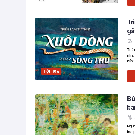
Tr
gâ
Triể
nhà 
bức 
HỘI HỌA
Bứ
bá
Ngày
tác 