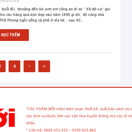
29/10/2018
 buổi tối, khoảng đến lúc anh em công an đi xe ' Xít-đờ-ca ' gọi
cho các hàng quà dọn dẹp vào năm 1995 gì đó, tôi cùng nhà
Thế Phong ngồi uống cà phê ở vỉa hè , sau 40...
ĐỌC THÊM
3
4
*TÁC PHẨM MỚI nhận biên soạn, thiết kế, xuất bản sách và 
các dịch vụ thuộc lĩnh vực văn hóa truyền thông cho các tổ c
nhân.
* Liên hệ:
0983.451.416
–
0359.625.882