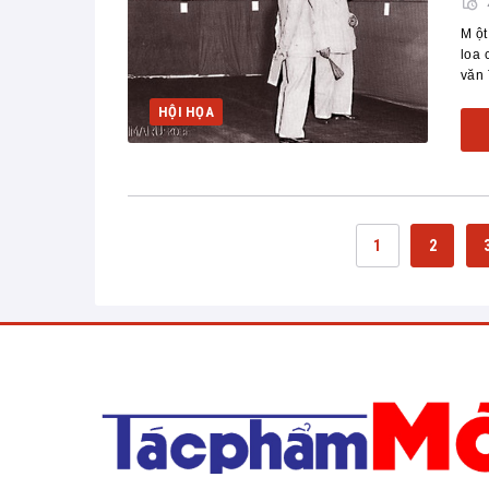
M ột
loa 
văn 
HỘI HỌA
1
2