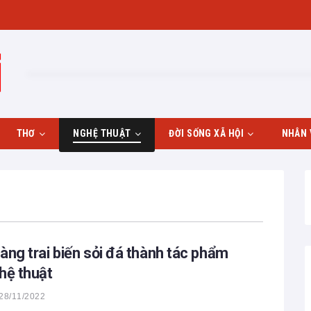
THƠ
NGHỆ THUẬT
ĐỜI SỐNG XÃ HỘI
NHÂN 
Giới thiệu thơ
Hội họa
Gia đình
Bình thơ
Âm nhạc
Nhiếp ảnh
àng trai biến sỏi đá thành tác phẩm
hệ thuật
28/11/2022