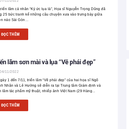
07/11/2022
triển lãm cá nhân “Ký ức lụa là”, Họa sĩ Nguyễn Trọng Dũng đã
 25 bức tranh kể những câu chuyện xưa vào trưng bày giữa
ên náo Sài Gòn…
ĐỌC THÊM
iển lãm sơn mài và lụa “Vẽ phái đẹp”
04/11/2022
gày 1 đến 7/11, triển lãm “Vẽ phái đẹp” của hai họa sĩ Ngô
h Nhân và Lê Hường sẽ diễn ra tại Trung tâm Giám định và
n lãm tác phẩm mỹ thuật, nhiếp ảnh Việt Nam (29 Hàng...
ĐỌC THÊM