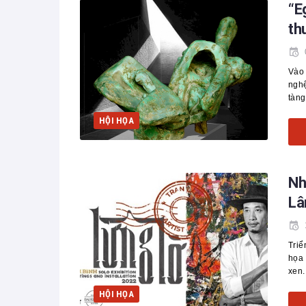
“E
th
Vào 
nghệ
tàng
HỘI HỌA
Nh
Lâ
Triể
họa 
xen.
HỘI HỌA