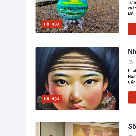
Từ n
chàn
Mỗi 
HỘI HỌA
Nh
Khai
Nam,
Cấn
HỘI HỌA
Số