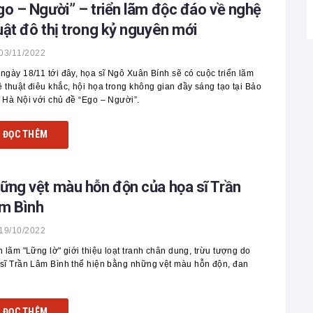
go – Người” – triển lãm độc đáo về nghệ
uật đô thị trong kỷ nguyên mới
03/11/2022
ngày 18/11 tới đây, họa sĩ Ngô Xuân Bính sẽ có cuộc triển lãm
 thuật điêu khắc, hội họa trong không gian đầy sáng tạo tại Bảo
 Hà Nội với chủ đề “Ego – Người”.
ĐỌC THÊM
ững vệt màu hỗn độn của họa sĩ Trần
m Bình
19/10/2022
n lãm "Lững lờ" giới thiệu loạt tranh chân dung, trừu tượng do
sĩ Trần Lâm Bình thể hiện bằng những vệt màu hỗn độn, đan
ĐỌC THÊM