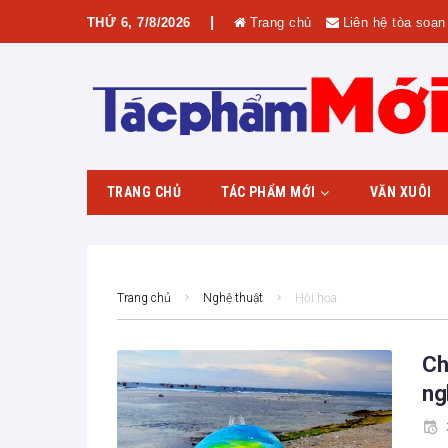
|
THỨ 6, 7/8/2026
Trang chủ
Liên hệ tòa soạn
TRANG CHỦ
TÁC PHẨM MỚI
VĂN XUÔI
Phía sau tác phẩm
Giới thiệu tác phẩm
Trang chủ
Nghệ thuật
Hội họa
Ch
ng