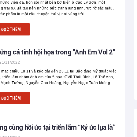
hững viên đá, hòn sỏi nhặt bên bờ biển ở đảo Lý Sơn, một
g trai 9X đã tạo nên những bức tranh lung linh, rực rỡ sắc màu.
tác phẩm là một câu chuyện thú vị nơi vùng trời...
ĐỌC THÊM
ững cá tính hội họa trong "Anh Em Vol 2"
21/11/2022
 mạc chiều 18.11 và kéo dài đến 23.11 tại Bảo tàng Mỹ thuật Việt
 triển lãm nhóm Anh em của 5 họa sĩ Vũ Thái Bình, Lê Thế Anh,
 Mạnh Tưởng, Nguyễn Cao Hoàng, Nguyễn Ngọc Tuấn không...
ĐỌC THÊM
ng cùng hồi ức tại triển lãm “Ký ức lụa là”