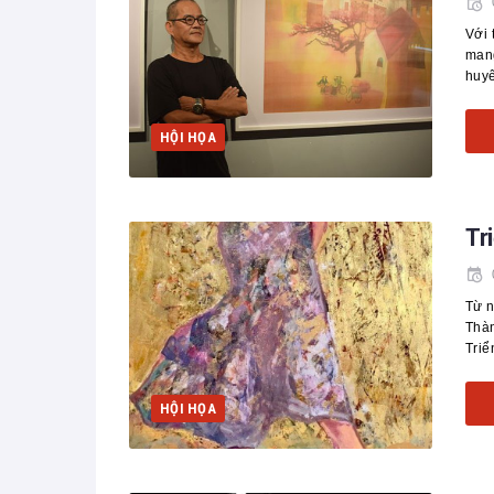
Với 
mang
huy
HỘI HỌA
Tr
Từ n
Thàn
Triể
HỘI HỌA