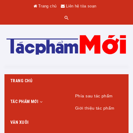
Trang chủ
Liên hệ tòa soạn
TRANG CHỦ
Phía sau tác phẩm
TÁC PHẨM MỚI
Giới thiệu tác phẩm
VĂN XUÔI