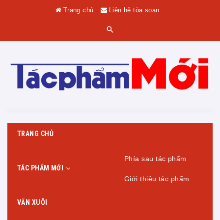
Trang chủ
Liên hệ tòa soạn
TRANG CHỦ
Phía sau tác phẩm
TÁC PHẨM MỚI
Giới thiệu tác phẩm
VĂN XUÔI