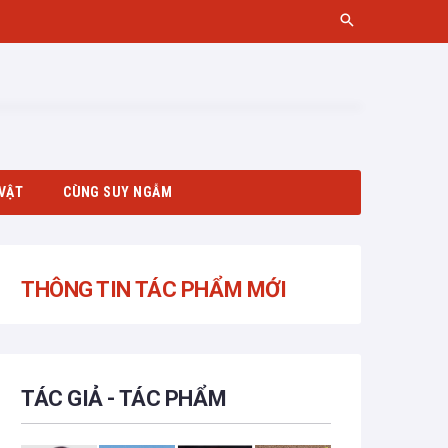
VẬT
CÙNG SUY NGẪM
THÔNG TIN TÁC PHẨM MỚI
TÁC GIẢ - TÁC PHẨM