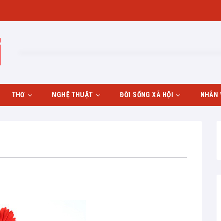
THƠ
NGHỆ THUẬT
ĐỜI SỐNG XÃ HỘI
NHÂN 
Giới thiệu thơ
Hội họa
Gia đình
Bình thơ
Âm nhạc
Nhiếp ảnh