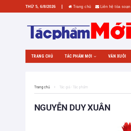
|
THỨ 5, 6/8/2026
Trang chủ
Liên hệ tòa soạn
TRANG CHỦ
TÁC PHẨM MỚI
VĂN XUÔI
Phía sau tác phẩm
Giới thiệu tác phẩm
Trang chủ
Tác giả - Tác phẩm
NGUYỄN DUY XUÂN