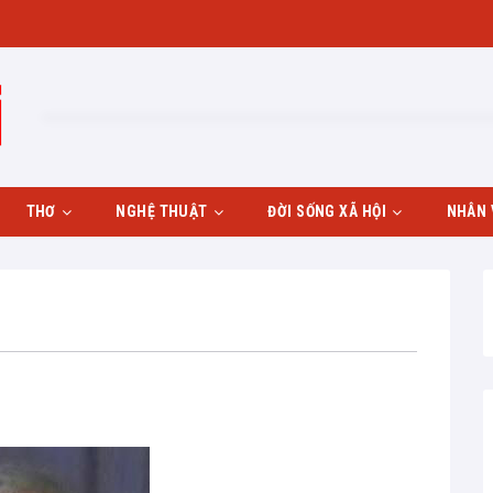
THƠ
NGHỆ THUẬT
ĐỜI SỐNG XÃ HỘI
NHÂN 
Giới thiệu thơ
Hội họa
Gia đình
Bình thơ
Âm nhạc
Nhiếp ảnh