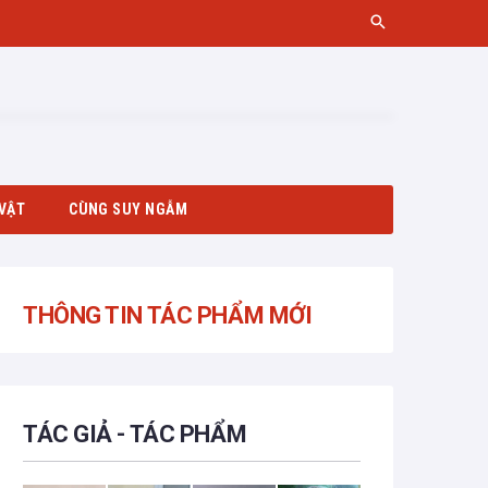
VẬT
CÙNG SUY NGẪM
THÔNG TIN TÁC PHẨM MỚI
TÁC GIẢ - TÁC PHẨM